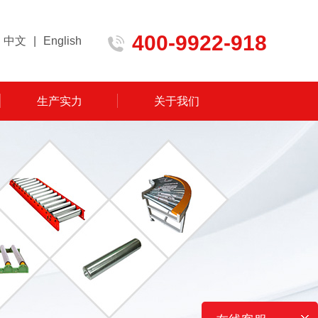
400-9922-918
中文
|
English
生产实力
关于我们