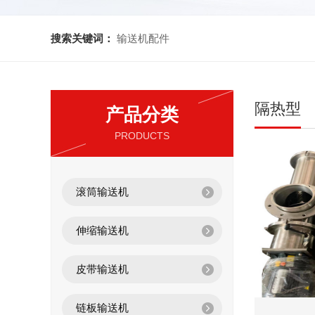
搜索关键词：
输送机配件
隔热型
产品分类
PRODUCTS
滚筒输送机
伸缩输送机
皮带输送机
链板输送机