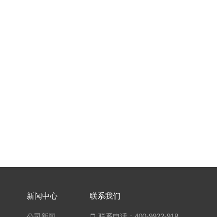
新闻中心
联
系我们
公司新闻
联系电话：400-9922-918