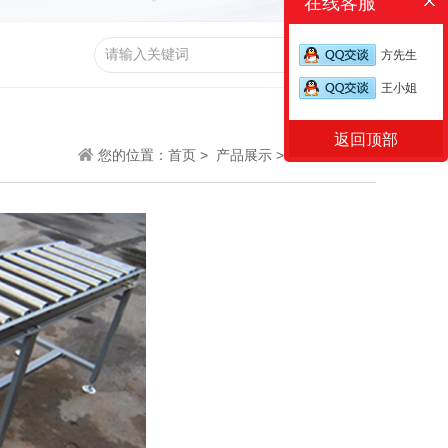
在线客服
方先生
王小姐
返回顶部
您的位置：
首页 >
产品展示 >
无动力滚筒型