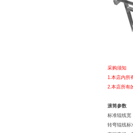
采购须知
1.本店内
2.本店所
滚筒参数
标准辊线宽：2
转弯辊线标准