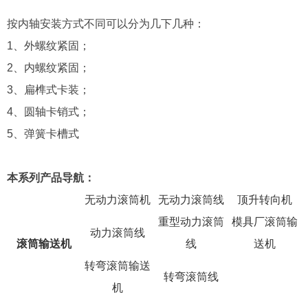
按内轴安装方式不同可以分为几下几种：
1、外螺纹紧固；
2、内螺纹紧固；
3、扁榫式卡装；
4、圆轴卡销式；
5、弹簧卡槽式
本系列产品导航：
无动力滚筒机
无动力滚筒线
顶升转向机
重型动力滚筒
模具厂滚筒输
动力滚筒线
滚筒输送机
线
送机
转弯滚筒输送
转弯滚筒线
机